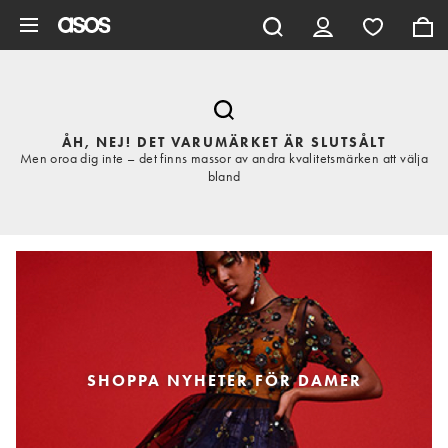
Hoppa till det huvudsakliga innehållet
ÅH, NEJ! DET VARUMÄRKET ÄR SLUTSÅLT
Men oroa dig inte – det finns massor av andra kvalitetsmärken att välja
bland
SHOPPA NYHETER FÖR DAMER