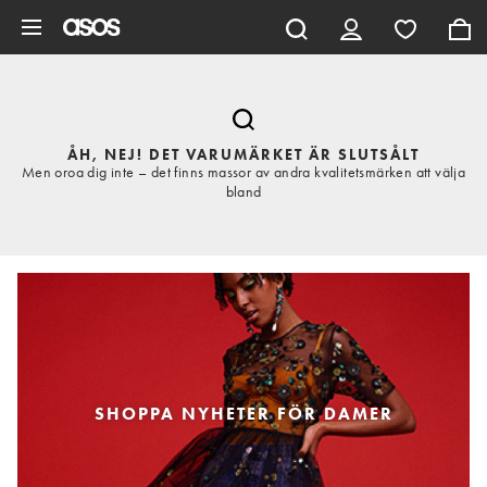
Hoppa till det huvudsakliga innehållet
ÅH, NEJ! DET VARUMÄRKET ÄR SLUTSÅLT
Men oroa dig inte – det finns massor av andra kvalitetsmärken att välja
bland
SHOPPA NYHETER FÖR DAMER