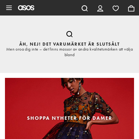
Hoppa till det huvudsakliga innehållet
ÅH, NEJ! DET VARUMÄRKET ÄR SLUTSÅLT
Men oroa dig inte – det finns massor av andra kvalitetsmärken att välja
bland
SHOPPA NYHETER FÖR DAMER