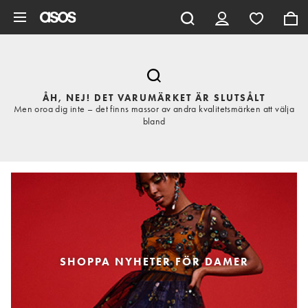
Hoppa till det huvudsakliga innehållet
ÅH, NEJ! DET VARUMÄRKET ÄR SLUTSÅLT
Men oroa dig inte – det finns massor av andra kvalitetsmärken att välja
bland
SHOPPA NYHETER FÖR DAMER