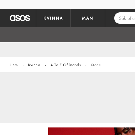
Hoppa till det huvudsakliga innehållet
KVINNA
MAN
Hem
›
Kvinna
›
A To Z Of Brands
›
Stone