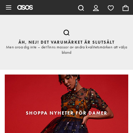
Hoppa till det huvudsakliga innehållet
ÅH, NEJ! DET VARUMÄRKET ÄR SLUTSÅLT
Men oroa dig inte – det finns massor av andra kvalitetsmärken att välja
bland
SHOPPA NYHETER FÖR DAMER