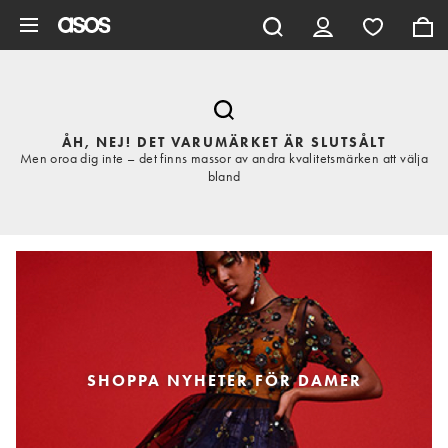
Hoppa till det huvudsakliga innehållet
ÅH, NEJ! DET VARUMÄRKET ÄR SLUTSÅLT
Men oroa dig inte – det finns massor av andra kvalitetsmärken att välja
bland
SHOPPA NYHETER FÖR DAMER