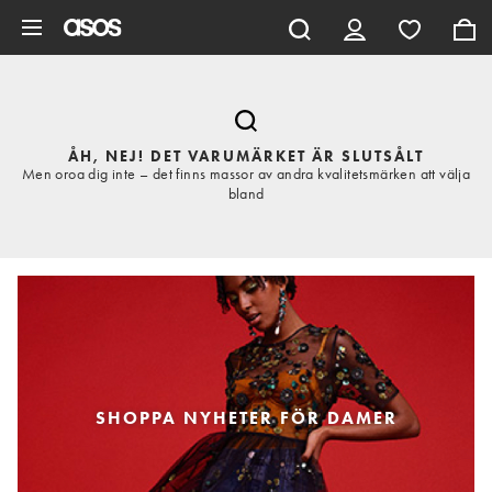
Hoppa till det huvudsakliga innehållet
ÅH, NEJ! DET VARUMÄRKET ÄR SLUTSÅLT
Men oroa dig inte – det finns massor av andra kvalitetsmärken att välja
bland
SHOPPA NYHETER FÖR DAMER