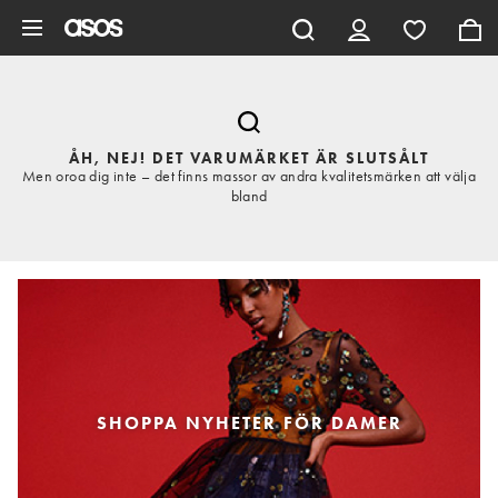
Hoppa till det huvudsakliga innehållet
ÅH, NEJ! DET VARUMÄRKET ÄR SLUTSÅLT
Men oroa dig inte – det finns massor av andra kvalitetsmärken att välja
bland
SHOPPA NYHETER FÖR DAMER