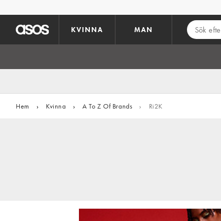
Hoppa till det huvudsakliga innehållet
KVINNA
MAN
Hem
›
Kvinna
›
A To Z Of Brands
›
Ri2K