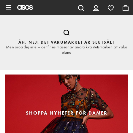
Hoppa till det huvudsakliga innehållet
ÅH, NEJ! DET VARUMÄRKET ÄR SLUTSÅLT
Men oroa dig inte – det finns massor av andra kvalitetsmärken att välja
bland
SHOPPA NYHETER FÖR DAMER