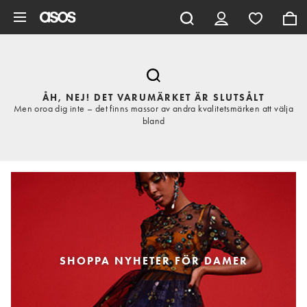
Hoppa till det huvudsakliga innehållet
ÅH, NEJ! DET VARUMÄRKET ÄR SLUTSÅLT
Men oroa dig inte – det finns massor av andra kvalitetsmärken att välja
bland
SHOPPA NYHETER FÖR DAMER