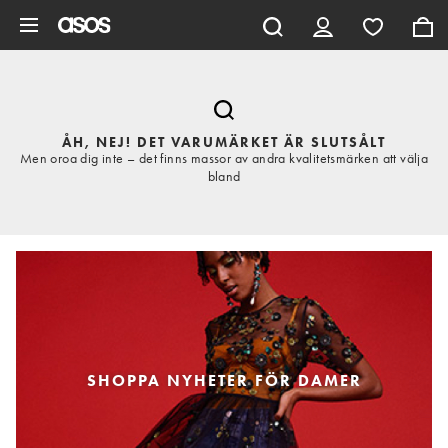
Hoppa till det huvudsakliga innehållet
ÅH, NEJ! DET VARUMÄRKET ÄR SLUTSÅLT
Men oroa dig inte – det finns massor av andra kvalitetsmärken att välja
bland
SHOPPA NYHETER FÖR DAMER