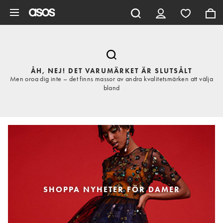
Hoppa till det huvudsakliga innehållet
ÅH, NEJ! DET VARUMÄRKET ÄR SLUTSÅLT
Men oroa dig inte – det finns massor av andra kvalitetsmärken att välja
bland
SHOPPA NYHETER FÖR DAMER