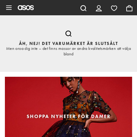
Hoppa till det huvudsakliga innehållet
ÅH, NEJ! DET VARUMÄRKET ÄR SLUTSÅLT
Men oroa dig inte – det finns massor av andra kvalitetsmärken att välja
bland
SHOPPA NYHETER FÖR DAMER