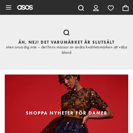
Hoppa till det huvudsakliga innehållet
ÅH, NEJ! DET VARUMÄRKET ÄR SLUTSÅLT
Men oroa dig inte – det finns massor av andra kvalitetsmärken att välja
bland
SHOPPA NYHETER FÖR DAMER