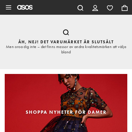
Hoppa till det huvudsakliga innehållet
ÅH, NEJ! DET VARUMÄRKET ÄR SLUTSÅLT
Men oroa dig inte – det finns massor av andra kvalitetsmärken att välja
bland
SHOPPA NYHETER FÖR DAMER