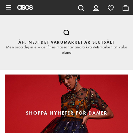
Hoppa till det huvudsakliga innehållet
ÅH, NEJ! DET VARUMÄRKET ÄR SLUTSÅLT
Men oroa dig inte – det finns massor av andra kvalitetsmärken att välja
bland
SHOPPA NYHETER FÖR DAMER