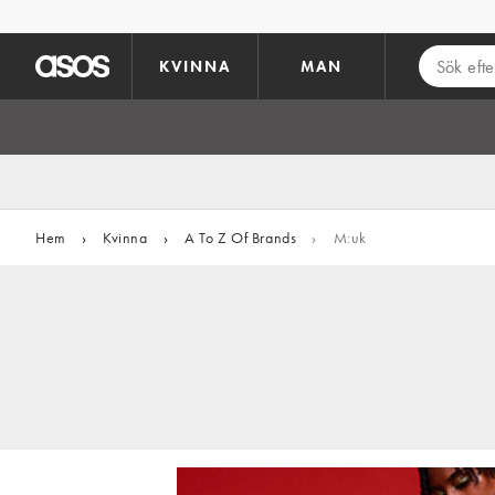
Hoppa till det huvudsakliga innehållet
KVINNA
MAN
Hem
›
Kvinna
›
A To Z Of Brands
›
M:uk