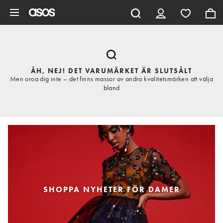
Hoppa till det huvudsakliga innehållet
ÅH, NEJ! DET VARUMÄRKET ÄR SLUTSÅLT
Men oroa dig inte – det finns massor av andra kvalitetsmärken att välja
bland
SHOPPA NYHETER FÖR DAMER