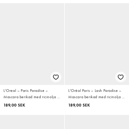
L'Oreal – Paris Paradise –
L'Oréal Paris – Lash Paradise –
Mascara berikad med ricinolja –
Mascara berikad med ricinolja -
Intense Black
Black
189,00 SEK
189,00 SEK