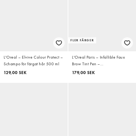
FLER FÄRGER
L'Oreal – Elvive Colour Protect –
L'Oreal Paris – Infallible Faux
Schampo för färgat hår 500 ml
Brow Tint Pen –
Ögonbrynspenna
129,00 SEK
179,00 SEK