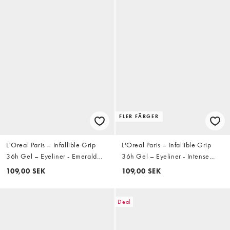
FLER FÄRGER
L'Oreal Paris – Infallible Grip
L'Oreal Paris – Infallible Grip
36h Gel – Eyeliner - Emerald
36h Gel – Eyeliner - Intense
Green
Black
109,00 SEK
109,00 SEK
Deal