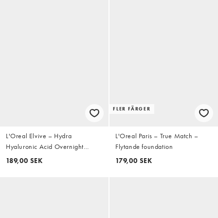
FLER FÄRGER
L'Oreal Elvive – Hydra
L'Oreal Paris – True Match –
Hyaluronic Acid Overnight
Flytande foundation
Hydrating Cream for Dry Hair –
189,00 SEK
179,00 SEK
Fuktkräm för torrt hår, 200ml