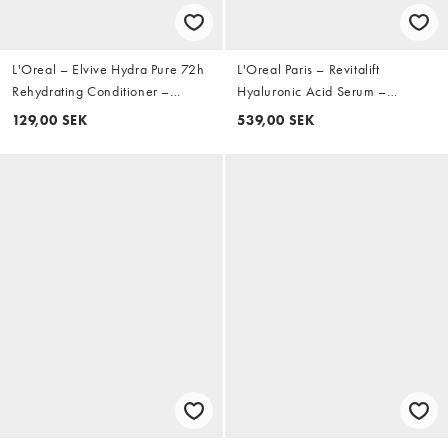
L'Oreal – Elvive Hydra Pure 72h
L'Oreal Paris – Revitalift
Rehydrating Conditioner –
Hyaluronic Acid Serum –
Återfuktande balsam 400ml
Ansiktsserum med hyaluronsyra
129,00 SEK
539,00 SEK