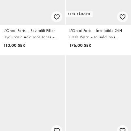
FLER FÄRGER
L'Oreal Paris – Revitalift Filler
L'Oreal Paris – Infallaible 24H
Hyaluronic Acid Face Toner –
Fresh Wear – Foundation i
Toner med hyaluronsyra
puderform
113,00 SEK
176,00 SEK