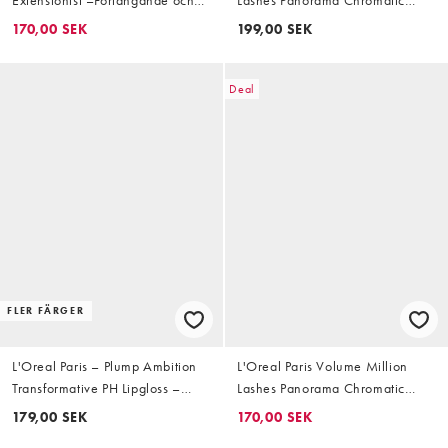
böjande mascara – Black
Mascara – Bleu Suede
170,00 SEK
199,00 SEK
Deal
FLER FÄRGER
L'Oreal Paris – Plump Ambition
L'Oreal Paris Volume Million
Transformative PH Lipgloss –
Lashes Panorama Chromatic
Läppglans – Rose
Mascara- Bordeaux Cash
179,00 SEK
170,00 SEK