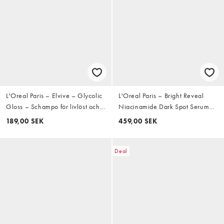
L'Oreal Paris – Elvive – Glycolic
L'Oreal Paris – Bright Reveal
Gloss – Schampo för livlöst och
Niacinamide Dark Spot Serum
poröst hår, 200ml
for Face – Ansiktsserum 30ml
189,00 SEK
459,00 SEK
Deal