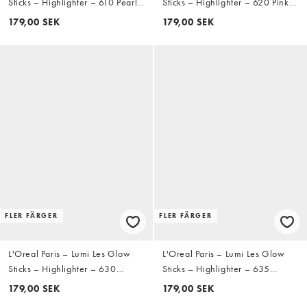
Sticks – Highlighter – 610 Pearl
Sticks – Highlighter – 620 Pink
Eclat
Ballet
179,00 SEK
179,00 SEK
FLER FÄRGER
FLER FÄRGER
L'Oreal Paris – Lumi Les Glow
L'Oreal Paris – Lumi Les Glow
Sticks – Highlighter – 630
Sticks – Highlighter – 635
Cream Chic
Golden Couture
179,00 SEK
179,00 SEK