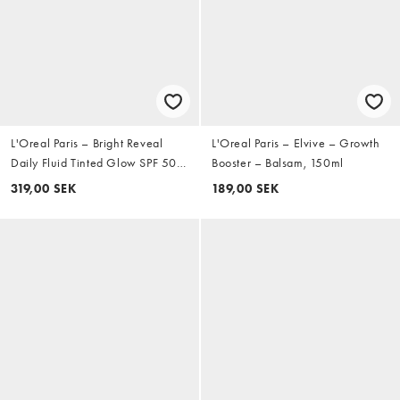
L'Oreal Paris – Bright Reveal
L'Oreal Paris – Elvive – Growth
Daily Fluid Tinted Glow SPF 50+
Booster – Balsam, 150ml
Pearl Glow 50ml
319,00 SEK
189,00 SEK