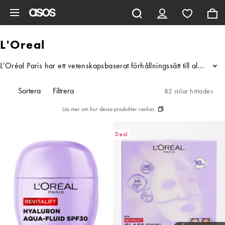
Hoppa till det huvudsakliga innehållet
L'Oreal
L'Oréal Paris har ett vetenskapsbaserat förhållningssätt till allt d
...
Sortera
Filtrera
82 stilar hittades
Läs mer om hur dessa produkter rankas
Deal