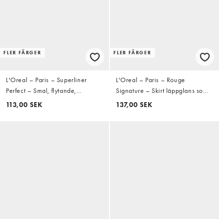
FLER FÄRGER
FLER FÄRGER
L'Oreal – Paris – Superliner
L'Oreal – Paris – Rouge
Perfect – Smal, flytande,
Signature – Skirt läppglans som
kladdsäker eyeliner – 03 Brown
gör läpparna fylliga – 406
113,00 SEK
137,00 SEK
Amplify