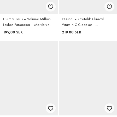
L'Oreal Paris – Volume Million
L'Oreal – Revitalift Clinical
Lashes Panorama – Mörkbrun
Vitamin C Cleanser –
mascara
Ansiktsrengöring med vitamin C
199,00 SEK
219,00 SEK
och salicylsyra, 150ml