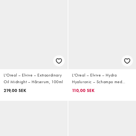
L'Oreal – Elvive – Extraordinary
L'Oreal – Elvive – Hydra
Oil Midnight – Hårserum, 100ml
Hyaluronic – Schampo med
hyaluronsyra, 500ml
219,00 SEK
110,00 SEK