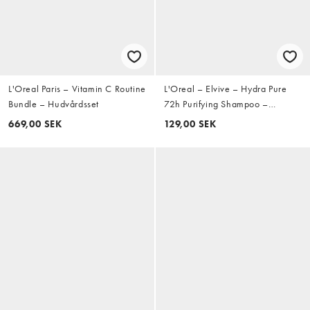
L'Oreal Paris – Vitamin C Routine
L'Oreal – Elvive – Hydra Pure
Bundle – Hudvårdsset
72h Purifying Shampoo –
Schampo 500ml
669,00 SEK
129,00 SEK