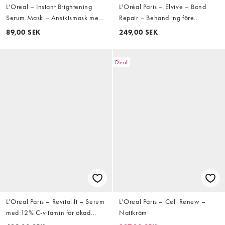
L'Oreal – Instant Brightening
L'Oréal Paris – Elvive – Bond
Serum Mask – Ansiktsmask med
Repair – Behandling före
vitamin C och salicylsyra, 26g
schampo, 200ml
89,00 SEK
249,00 SEK
Deal
L’Oreal Paris – Revitalift – Serum
L'Oreal Paris – Cell Renew –
med 12% C-vitamin för ökad
Nattkräm
lyster, 30ml