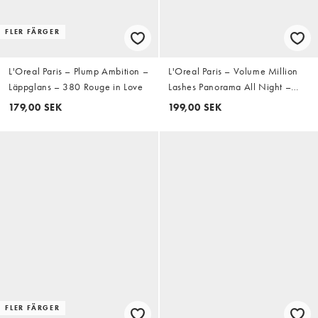
FLER FÄRGER
L'Oreal Paris – Plump Ambition –
L'Oreal Paris – Volume Million
Läppglans – 380 Rouge in Love
Lashes Panorama All Night –
Svart, volymgivande mascara
179,00 SEK
199,00 SEK
FLER FÄRGER