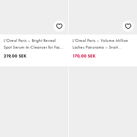
L'Oreal Paris – Bright Reveal
L'Oreal Paris – Volume Million
Spot Serum-In-Cleanser for Face
Lashes Panorama – Svart
– Ansiktsrengöring 150ml
mascara
219,00 SEK
170,00 SEK