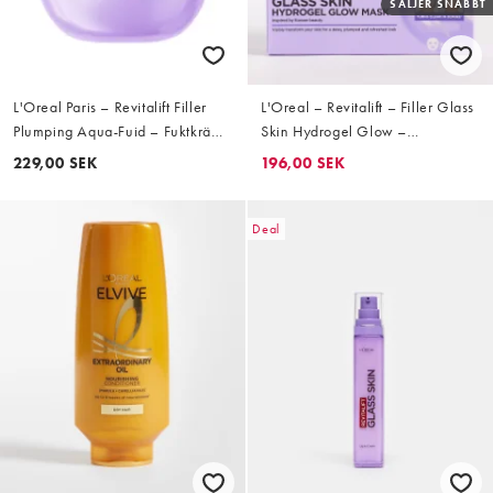
SÄLJER SNABBT
L'Oreal Paris – Revitalift Filler
L'Oreal – Revitalift – Filler Glass
Plumping Aqua-Fuid – Fuktkräm
Skin Hydrogel Glow –
med SPF 30, 40ml
Ansiktsmask, 4-pack
229,00 SEK
196,00 SEK
Deal