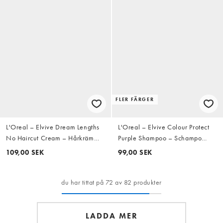
FLER FÄRGER
L'Oreal – Elvive Dream Lengths
L'Oreal – Elvive Colour Protect
No Haircut Cream – Hårkräm
Purple Shampoo – Schampo
200 ml
200 ml
109,00 SEK
99,00 SEK
du har tittat på 72 av 82 produkter
LADDA MER