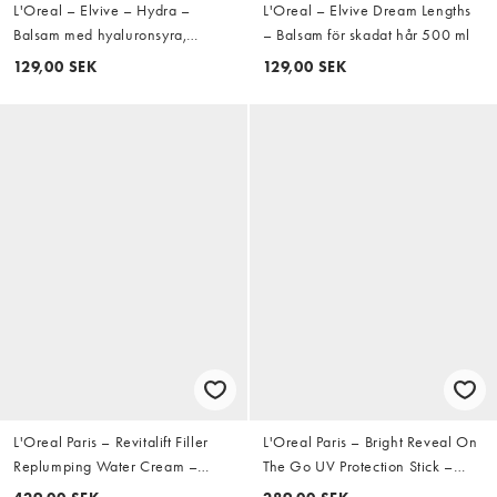
L'Oreal – Elvive – Hydra –
L'Oreal – Elvive Dream Lengths
Balsam med hyaluronsyra,
– Balsam för skadat hår 500 ml
400ml
129,00 SEK
129,00 SEK
L'Oreal Paris – Revitalift Filler
L'Oreal Paris – Bright Reveal On
Replumping Water Cream –
The Go UV Protection Stick –
Ansiktskräm 50ml
Solskyddsstift med SPF50