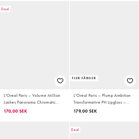
Deal
FLER FÄRGER
L'Oreal Paris – Volume Million
L'Oreal Paris – Plump Ambition
Lashes Panorama Chromatic
Transformative PH Lipgloss –
Mascara – Mascara – Brun
Läppglans – Berry Noir
170,00 SEK
179,00 SEK
Leather
Deal