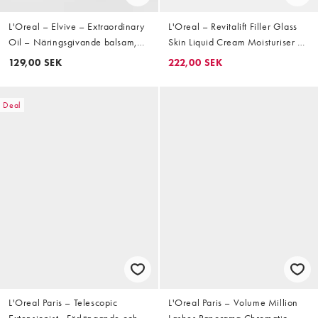
L'Oreal – Elvive – Extraordinary
L'Oreal – Revitalift Filler Glass
Oil – Näringsgivande balsam,
Skin Liquid Cream Moisturiser –
500 ml
Fuktkräm, 50ml
129,00 SEK
222,00 SEK
Deal
L'Oreal Paris – Telescopic
L'Oreal Paris – Volume Million
Extensionist –Förlängande och
Lashes Panorama Chromatic