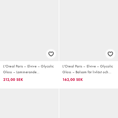
L'Oreal Paris – Elvive – Glycolic
L'Oreal Paris – Elvive – Glycolic
Gloss – Laminerande
Gloss – Balsam för livlöst och
hårbehandling på 5 minuter för
poröst hår, 150ml
212,00 SEK
162,00 SEK
livlöst och poröst hår, 200ml