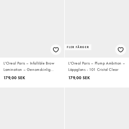
FLER FÄRGER
L'Oreal Paris – Infallible Brow
L'Oreal Paris – Plump Ambition –
Lamination – Genomskinlig
Läppglans - 101 Cristal Clear
ögonbrynsgel – Clear
179,00 SEK
179,00 SEK