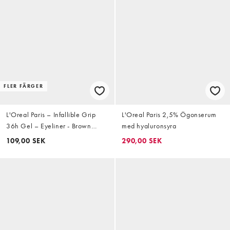
FLER FÄRGER
L'Oreal Paris – Infallible Grip
L'Oreal Paris 2,5% Ögonserum
36h Gel – Eyeliner - Brown
med hyaluronsyra
Denim
109,00 SEK
290,00 SEK