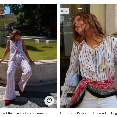
Deal
cca Olivia – Röda och krämvita,
Labelrail x Rebecca Olivia – Flerfär