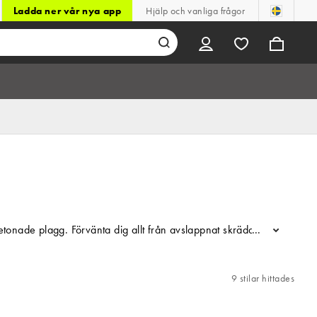
Ladda ner vår nya app
Hjälp och vanliga frågor
onade plagg. Förvänta dig allt från avslappnat skräddat och aftonklä
...
9 stilar hittades