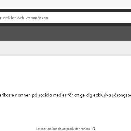
rikaste namnen på sociala medier för att ge dig exklusiva säsongsbet
Läs mer om hur dessa produkter rankas