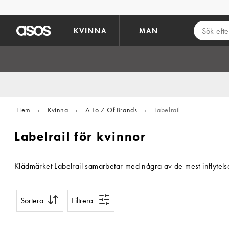
Hoppa till det huvudsakliga innehållet
KVINNA
MAN
Hem
›
Kvinna
›
A To Z Of Brands
›
Labelrail
Labelrail för kvinnor
Klädmärket Labelrail samarbetar med några av de mest inflytelse
Sortera
Filtrera