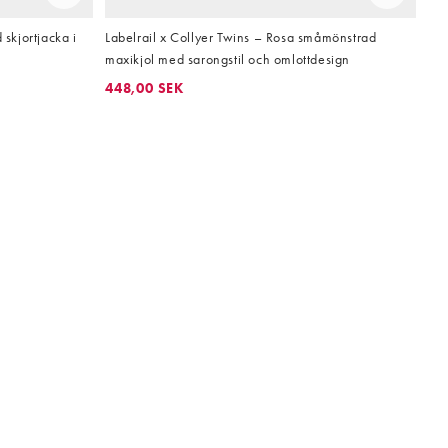
 skjortjacka i
Labelrail x Collyer Twins – Rosa småmönstrad
maxikjol med sarongstil och omlottdesign
448,00 SEK