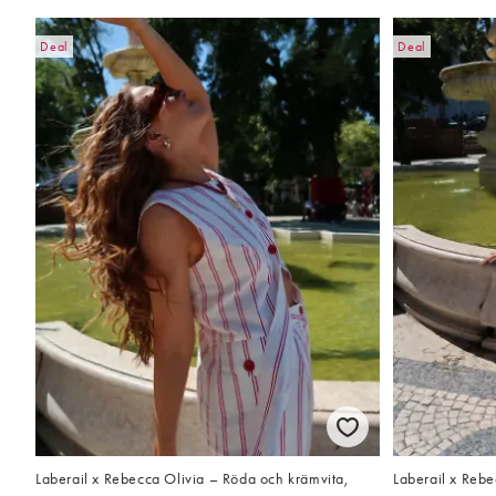
Deal
Deal
Laberail x Rebecca Olivia – Röda och krämvita,
Laberail x Rebe