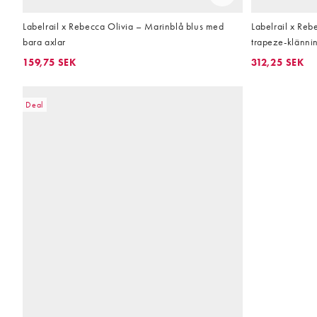
Labelrail x Rebecca Olivia – Marinblå blus med
Labelrail x Reb
bara axlar
trapeze-klänni
axelband
159,75 SEK
312,25 SEK
Deal