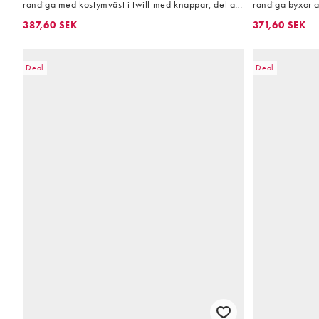
randiga med kostymväst i twill med knappar, del av
randiga byxor av
set
387,60 SEK
371,60 SEK
Deal
Deal