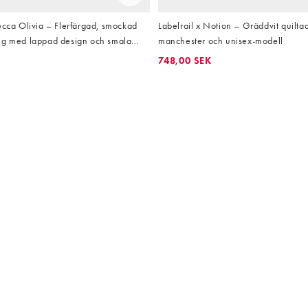
ecca Olivia – Flerfärgad, smockad
Labelrail x Notion – Gräddvit quiltad
ng med lappad design och smala
manchester och unisex-modell
748,00 SEK