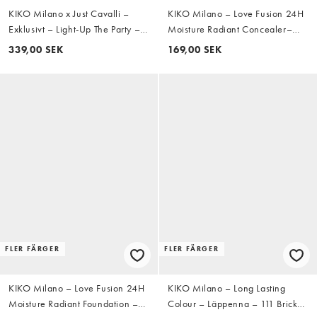
KIKO Milano x Just Cavalli –
KIKO Milano – Love Fusion 24H
Exklusivt – Light-Up The Party –
Moisture Radiant Concealer–
Highlighter – 02 Jungle Glow
Concealer
339,00 SEK
169,00 SEK
FLER FÄRGER
FLER FÄRGER
KIKO Milano – Love Fusion 24H
KIKO Milano – Long Lasting
Moisture Radiant Foundation –
Colour – Läppenna – 111 Brick