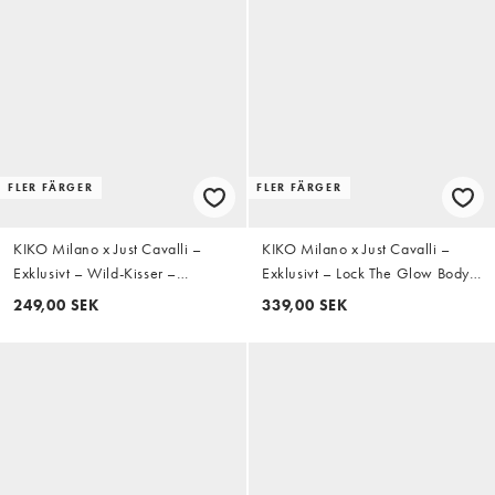
FLER FÄRGER
FLER FÄRGER
KIKO Milano x Just Cavalli –
KIKO Milano x Just Cavalli –
Exklusivt – Wild-Kisser –
Exklusivt – Lock The Glow Body
Läppstift med SPF30 - 03 No
Luminizer – Luminizer bodylotion
249,00 SEK
339,00 SEK
Rulez
– 01 Spotlight Shine