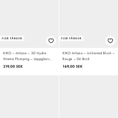
FLER FÄRGER
FLER FÄRGER
KIKO – Milano – 3D Hydra
KIKO Milano – Unlimited Blush –
Xtreme Plumping – Läppglans
Rouge – 06 Brick
som gör läpparna fylligare – 03
219,00 SEK
169,00 SEK
Cocoaquake