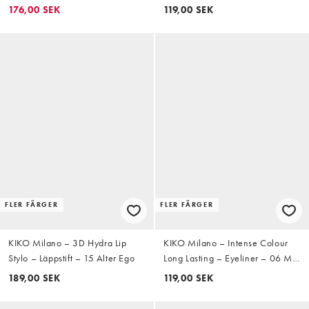
fylligare – 01 Pink Glacier
Black
176,00 SEK
119,00 SEK
FLER FÄRGER
FLER FÄRGER
KIKO Milano – 3D Hydra Lip
KIKO Milano – Intense Colour
Stylo – Läppstift – 15 Alter Ego
Long Lasting – Eyeliner – 06 Mat
Ebony
189,00 SEK
119,00 SEK