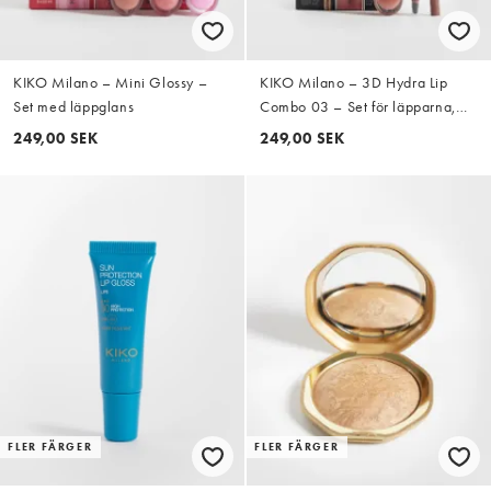
KIKO Milano – Mini Glossy –
KIKO Milano – 3D Hydra Lip
Set med läppglans
Combo 03 – Set för läpparna,
värde 21,98GBP
249,00 SEK
249,00 SEK
FLER FÄRGER
FLER FÄRGER