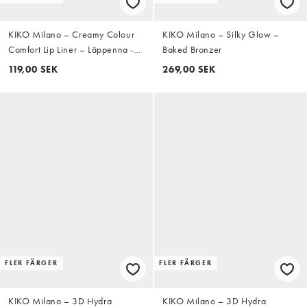
KIKO Milano – Creamy Colour
KIKO Milano – Silky Glow –
Comfort Lip Liner – Läppenna -
Baked Bronzer
04 Vintage Rose
119,00 SEK
269,00 SEK
FLER FÄRGER
FLER FÄRGER
KIKO Milano – 3D Hydra
KIKO Milano – 3D Hydra