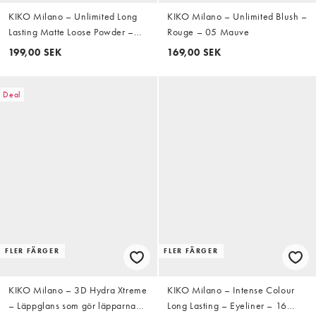
KIKO Milano – Unlimited Long
KIKO Milano – Unlimited Blush –
Lasting Matte Loose Powder –
Rouge – 05 Mauve
Matt, löst puder
199,00 SEK
169,00 SEK
Deal
FLER FÄRGER
FLER FÄRGER
KIKO Milano – 3D Hydra Xtreme
KIKO Milano – Intense Colour
– Läppglans som gör läpparna
Long Lasting – Eyeliner – 16