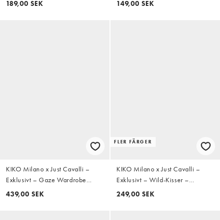
189,00 SEK
149,00 SEK
FLER FÄRGER
KIKO Milano x Just Cavalli –
KIKO Milano x Just Cavalli –
Exklusivt – Gaze Wardrobe
Exklusivt – Wild-Kisser –
Eyeshadow Palette –
Läppstift med SPF30 - 02 Desert
439,00 SEK
249,00 SEK
Ögonskuggspalett – 01 Just
Tribe
Iconic