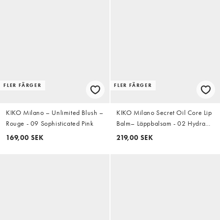
FLER FÄRGER
FLER FÄRGER
KIKO Milano – Unlimited Blush –
KIKO Milano Secret Oil Core Lip
Rouge - 09 Sophisticated Pink
Balm– Läppbalsam - 02 Hydra
Kiss
169,00 SEK
219,00 SEK