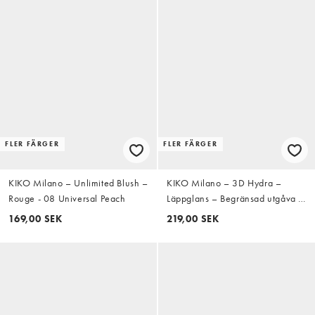
FLER FÄRGER
FLER FÄRGER
KIKO Milano – Unlimited Blush –
KIKO Milano – 3D Hydra –
Rouge - 08 Universal Peach
Läppglans – Begränsad utgåva –
45 Enchanting Rosewood
169,00 SEK
219,00 SEK