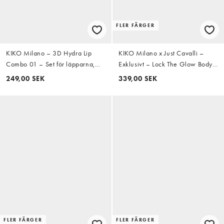
FLER FÄRGER
KIKO Milano – 3D Hydra Lip
KIKO Milano x Just Cavalli –
Combo 01 – Set för läpparna,
Exklusivt – Lock The Glow Body
värde 21,98GBP
Luminizer – Luminizer bodylotion
249,00 SEK
339,00 SEK
– 02 Radiant
FLER FÄRGER
FLER FÄRGER