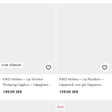
FLER FÄRGER
KIKO Milano – Lip Volume
KIKO Milano – Lip Paradise –
Plumping Lipgloss – Läppglans
Läppmask som gör läpparna
6,5ml - 02 Cloud Dew
fylligare
149,00 SEK
159,00 SEK
Deal