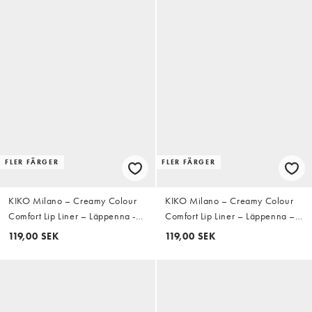
FLER FÄRGER
FLER FÄRGER
KIKO Milano – Creamy Colour
KIKO Milano – Creamy Colour
Comfort Lip Liner – Läppenna -
Comfort Lip Liner – Läppenna –
07 Mocaccino
23 Light Mauve
119,00 SEK
119,00 SEK