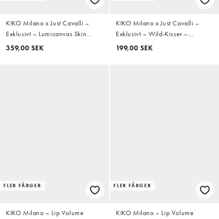
KIKO Milano x Just Cavalli –
KIKO Milano x Just Cavalli –
Exklusivt – Lumicanvas Skin
Exklusivt – Wild-Kisser –
Enhancer – Ansiktsprodukt med
Läppenna - 04 Heat Game
359,00 SEK
199,00 SEK
SPF30 – 01 Wild Primer
FLER FÄRGER
FLER FÄRGER
KIKO Milano – Lip Volume
KIKO Milano – Lip Volume