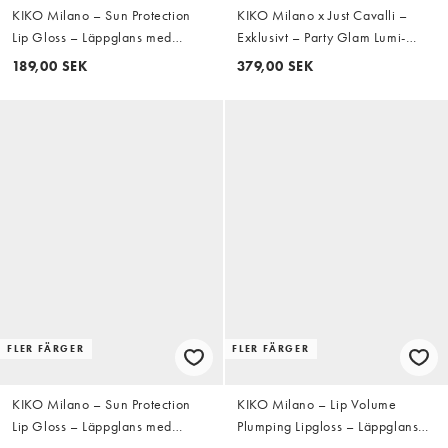
KIKO Milano – Sun Protection
KIKO Milano x Just Cavalli –
Lip Gloss – Läppglans med
Exklusivt – Party Glam Lumi-
SPF30 - 02 Berry Barrier
Bronzer – Bronzer – 01 Bronze
189,00 SEK
379,00 SEK
Instinct
FLER FÄRGER
FLER FÄRGER
KIKO Milano – Sun Protection
KIKO Milano – Lip Volume
Lip Gloss – Läppglans med
Plumping Lipgloss – Läppglans
SPF30 - 01 Honey Guard
6,5ml - 01 Tutu Rose