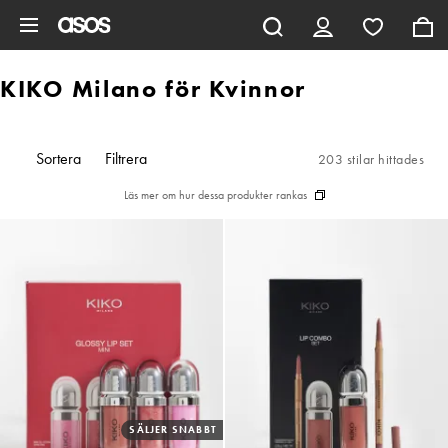
Hoppa till det huvudsakliga innehållet
KIKO Milano för Kvinnor
Sortera
Filtrera
203 stilar hittades
Läs mer om hur dessa produkter rankas
SÄLJER SNABBT