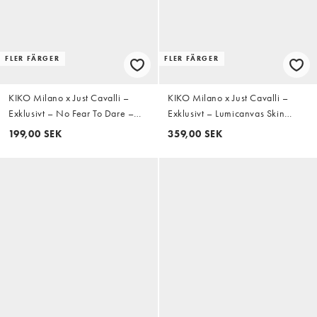
FLER FÄRGER
FLER FÄRGER
KIKO Milano x Just Cavalli –
KIKO Milano x Just Cavalli –
Exklusivt – No Fear To Dare –
Exklusivt – Lumicanvas Skin
Eyemarker och eraser eyeliner -
Enhancer SPF30 – Fuktkräm –
199,00 SEK
359,00 SEK
02 Glam Vibez
04 Mocha Fever