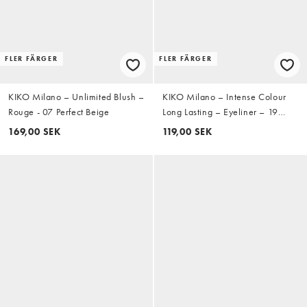
FLER FÄRGER
FLER FÄRGER
KIKO Milano – Unlimited Blush –
KIKO Milano – Intense Colour
Rouge - 07 Perfect Beige
Long Lasting – Eyeliner – 19
Burgundy
169,00 SEK
119,00 SEK