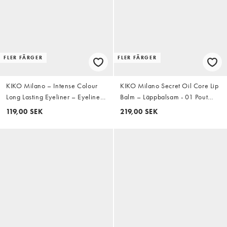
FLER FÄRGER
FLER FÄRGER
KIKO Milano – Intense Colour
KIKO Milano Secret Oil Core Lip
Long Lasting Eyeliner – Eyeliner -
Balm – Läppbalsam - 01 Pout
04 Pearly Brown
Perfection
119,00 SEK
219,00 SEK