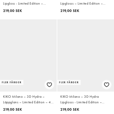
Lipgloss - Limited Edition –
Lipglosss – Limited Edition –
Läppglans - 43 Timeless Rose
Läppglans – 41 Rosy Glares
219,00 SEK
219,00 SEK
FLER FÄRGER
FLER FÄRGER
KIKO Milano – 3D Hydra –
KIKO Milano – 3D Hydra
Läppglans – Limited Edition – 42
Lipglosss - Limited Edition –
Charming Copper
Läppglans - 44 Disruptive Brown
219,00 SEK
219,00 SEK