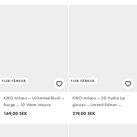
FLER FÄRGER
FLER FÄRGER
KIKO Milano – Unlimited Blush –
KIKO Milano – 3D Hydra Lip
Rouge – 10 Warm Mauve
glosses – Limited Edition –
Läppglans - 46 Marvellous
169,00 SEK
219,00 SEK
Mauve