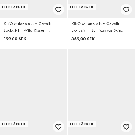
FLER FÄRGER
FLER FÄRGER
KIKO Milano x Just Cavalli –
KIKO Milano x Just Cavalli –
Exklusivt – Wild-Kisser –
Exklusivt – Lumicanvas Skin
Läppenna - 05 Be Fierce
Enhancer – Ansiktsprodukt med
199,00 SEK
359,00 SEK
SPF30 – 03 Savage Amber
FLER FÄRGER
FLER FÄRGER