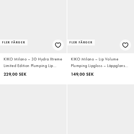
FLER FÄRGER
FLER FÄRGER
KIKO Milano – 3D Hydra Xtreme
KIKO Milano – Lip Volume
Limited Edition Plumping Lip
Plumping Lipgloss – Läppglans
Gloss – Volymgivande läppglans
6,5ml - 05 Bluetopia
229,00 SEK
149,00 SEK
– 07 Pearl Bloom