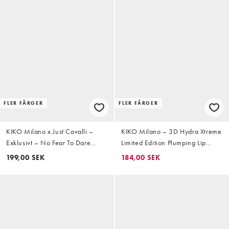
FLER FÄRGER
FLER FÄRGER
KIKO Milano x Just Cavalli –
KIKO Milano – 3D Hydra Xtreme
Exklusivt – No Fear To Dare
Limited Edition Plumping Lip
Eyemarker & Eraser – Eyeliner
Gloss – Läppglans som gör
199,00 SEK
184,00 SEK
med sudd – 01 Iconic Light
läpparna fylligare – 09 Sunset
Blossom