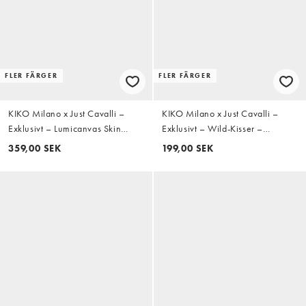
FLER FÄRGER
FLER FÄRGER
KIKO Milano x Just Cavalli –
KIKO Milano x Just Cavalli –
Exklusivt – Lumicanvas Skin
Exklusivt – Wild-Kisser –
Enhancer – Ansiktsprodukt med
Läppenna - 03 No Rulez
359,00 SEK
199,00 SEK
SPF30 – 02 Morning Glow