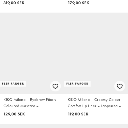
Foundation
Red
319,00 SEK
179,00 SEK
FLER FÄRGER
FLER FÄRGER
KIKO Milano – Eyebrow Fibers
KIKO Milano – Creamy Colour
Coloured Mascara –
Comfort Lip Liner – Läppenna –
Ögonbrynsmascara - 02 Fair
12 Cremisi
129,00 SEK
119,00 SEK