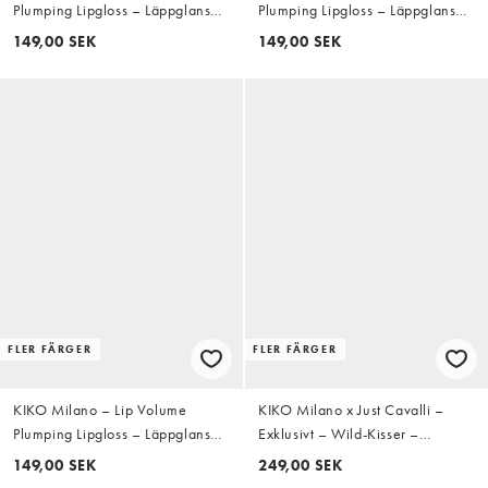
Plumping Lipgloss – Läppglans
Plumping Lipgloss – Läppglans
6,5ml - 03 Bloomberry
6,5ml - 04 Nude Ever
149,00 SEK
149,00 SEK
FLER FÄRGER
FLER FÄRGER
KIKO Milano – Lip Volume
KIKO Milano x Just Cavalli –
Plumping Lipgloss – Läppglans
Exklusivt – Wild-Kisser –
6,5ml - 06 Sunbeam
Läppstift med SPF30 - 04 Heat
149,00 SEK
249,00 SEK
Game