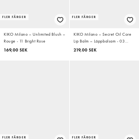
FLER FÄRGER
FLER FÄRGER
KIKO Milano – Unlimited Blush –
KIKO Milano – Secret Oil Core
Rouge - 11 Bright Rose
Lip Balm – Läppbalsam - 03
Cocoaquake
169,00 SEK
219,00 SEK
FLER FÄRGER
FLER FÄRGER