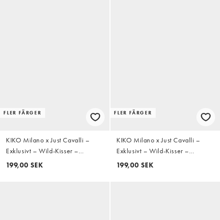
FLER FÄRGER
FLER FÄRGER
KIKO Milano x Just Cavalli –
KIKO Milano x Just Cavalli –
Exklusivt – Wild-Kisser –
Exklusivt – Wild-Kisser –
Läppenna - 02 Desert Tribe
Läppenna – 01 Rebel Mauve
199,00 SEK
199,00 SEK