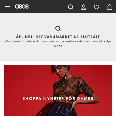
Hoppa till det huvudsakliga innehållet
ÅH, NEJ! DET VARUMÄRKET ÄR SLUTSÅLT
Men oroa dig inte – det finns massor av andra kvalitetsmärken att välja
bland
SHOPPA NYHETER FÖR DAMER