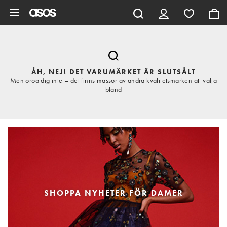
Hoppa till det huvudsakliga innehållet
ÅH, NEJ! DET VARUMÄRKET ÄR SLUTSÅLT
Men oroa dig inte – det finns massor av andra kvalitetsmärken att välja
bland
SHOPPA NYHETER FÖR DAMER