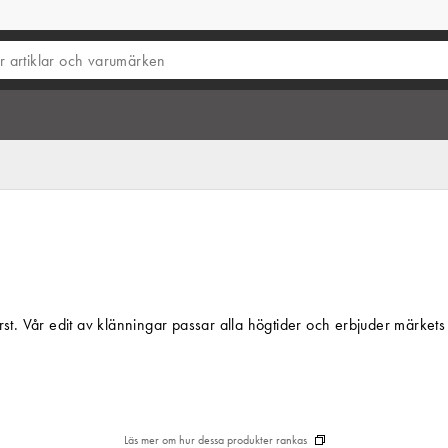
t First. Vår edit av klänningar passar alla högtider och erbjuder märke
Läs mer om hur dessa produkter rankas