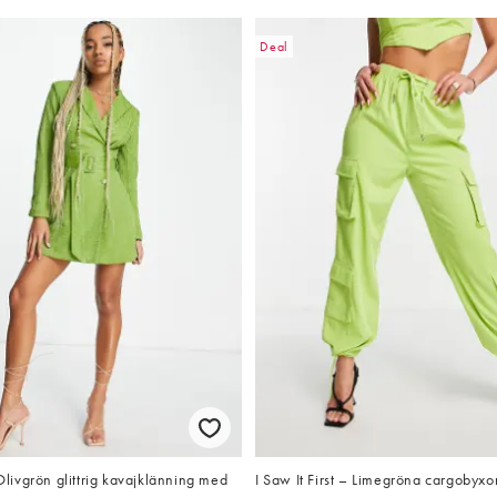
Deal
 Olivgrön glittrig kavajklänning med
I Saw It First – Limegröna cargobyxor