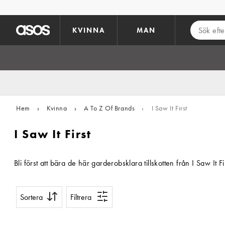
Hoppa till det huvudsakliga innehållet
KVINNA
MAN
Hem
›
Kvinna
›
A To Z Of Brands
›
I Saw It First
I Saw It First
Bli först att bära de här garderobsklara tillskotten från I Saw I
Sortera
Filtrera