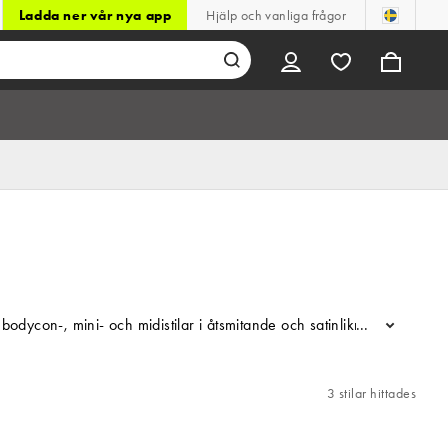
Ladda ner vår nya app
Hjälp och vanliga frågor
ts bodycon-, mini- och midistilar i åtsmitande och satinliknande tyger
...
3 stilar hittades