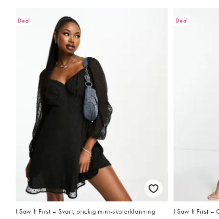
Deal
Deal
I Saw It First – Svart, prickig mini-skaterklänning
I Saw It First –