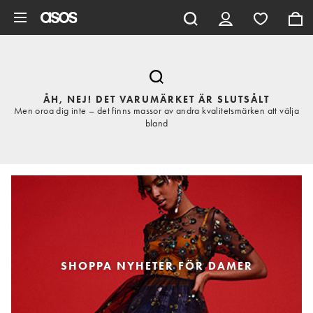
Hoppa till det huvudsakliga innehållet
ÅH, NEJ! DET VARUMÄRKET ÄR SLUTSÅLT
Men oroa dig inte – det finns massor av andra kvalitetsmärken att välja
bland
SHOPPA NYHETER FÖR DAMER