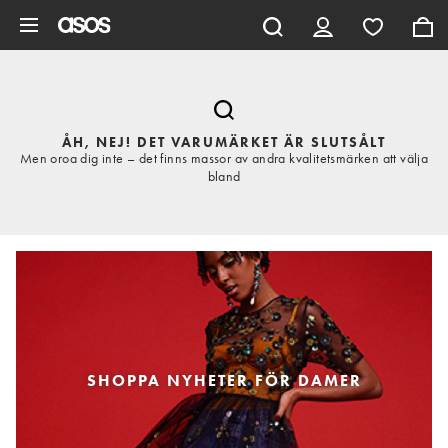
Hoppa till det huvudsakliga innehållet
ÅH, NEJ! DET VARUMÄRKET ÄR SLUTSÅLT
Men oroa dig inte – det finns massor av andra kvalitetsmärken att välja
bland
SHOPPA NYHETER FÖR DAMER