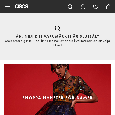
Hoppa till det huvudsakliga innehållet
ÅH, NEJ! DET VARUMÄRKET ÄR SLUTSÅLT
Men oroa dig inte – det finns massor av andra kvalitetsmärken att välja
bland
SHOPPA NYHETER FÖR DAMER