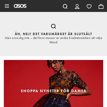
Hoppa till det huvudsakliga innehållet
ÅH, NEJ! DET VARUMÄRKET ÄR SLUTSÅLT
Men oroa dig inte – det finns massor av andra kvalitetsmärken att välja
bland
SHOPPA NYHETER FÖR DAMER