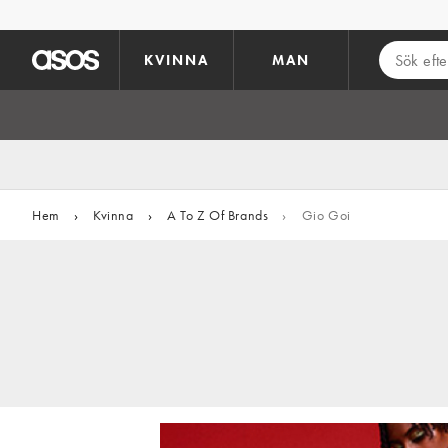
Hoppa till det huvudsakliga innehållet
KVINNA
MAN
Hem
›
Kvinna
›
A To Z Of Brands
›
Gio Goi