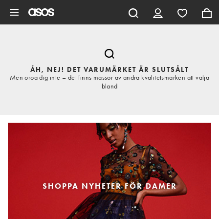
Hoppa till det huvudsakliga innehållet
ÅH, NEJ! DET VARUMÄRKET ÄR SLUTSÅLT
Men oroa dig inte – det finns massor av andra kvalitetsmärken att välja
bland
SHOPPA NYHETER FÖR DAMER