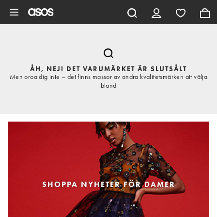
Hoppa till det huvudsakliga innehållet
ÅH, NEJ! DET VARUMÄRKET ÄR SLUTSÅLT
Men oroa dig inte – det finns massor av andra kvalitetsmärken att välja
bland
SHOPPA NYHETER FÖR DAMER