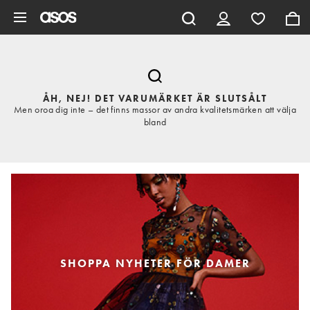
Hoppa till det huvudsakliga innehållet
ÅH, NEJ! DET VARUMÄRKET ÄR SLUTSÅLT
Men oroa dig inte – det finns massor av andra kvalitetsmärken att välja
bland
SHOPPA NYHETER FÖR DAMER