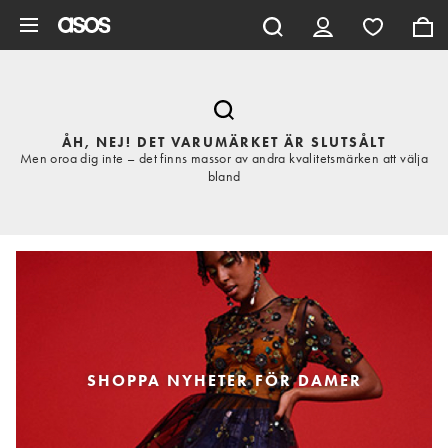
Hoppa till det huvudsakliga innehållet
ÅH, NEJ! DET VARUMÄRKET ÄR SLUTSÅLT
Men oroa dig inte – det finns massor av andra kvalitetsmärken att välja
bland
SHOPPA NYHETER FÖR DAMER