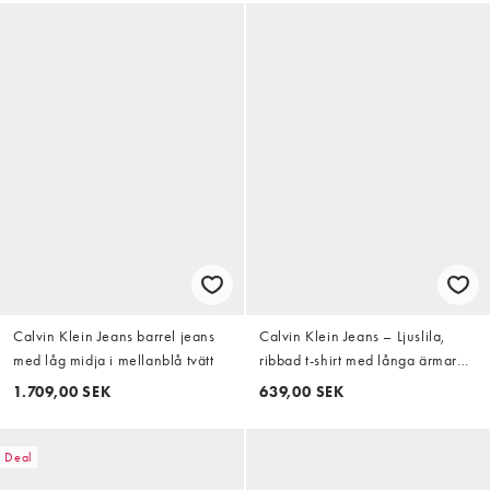
Calvin Klein Jeans barrel jeans
Calvin Klein Jeans – Ljuslila,
med låg midja i mellanblå tvätt
ribbad t-shirt med långa ärmar
och vävt märke
1.709,00 SEK
639,00 SEK
Deal