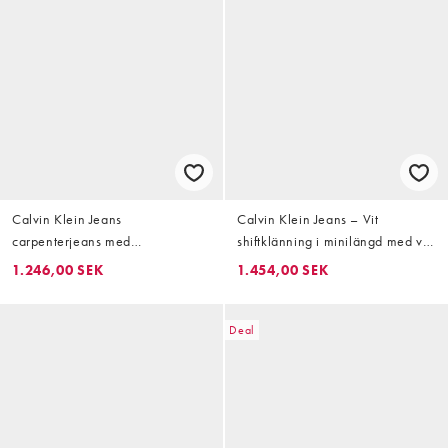
Calvin Klein Jeans
Calvin Klein Jeans – Vit
carpenterjeans med
shiftklänning i minilängd med v-
kontrastsömmar i mörk denimblå
ringning av denim
1.246,00 SEK
1.454,00 SEK
Deal