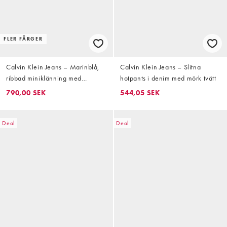
FLER FÄRGER
Calvin Klein Jeans – Marinblå,
Calvin Klein Jeans – Slitna
ribbad miniklänning med
hotpants i denim med mörk tvätt
märkeslogga
790,00 SEK
544,05 SEK
Deal
Deal