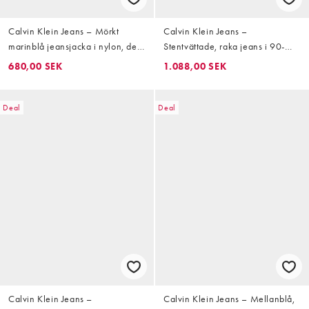
Calvin Klein Jeans – Mörkt
Calvin Klein Jeans –
marinblå jeansjacka i nylon, del
Stentvättade, raka jeans i 90-
av set
talsstil
680,00 SEK
1.088,00 SEK
Deal
Deal
Calvin Klein Jeans –
Calvin Klein Jeans – Mellanblå,