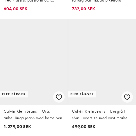
flockad logga
604,00 SEK
732,00 SEK
FLER FÄRGER
FLER FÄRGER
Calvin Klein Jeans – Grå,
Calvin Klein Jeans – Ljusgrå t-
ankellånga jeans med barrelben
shirt i oversize med vävt märke
1.279,00 SEK
499,00 SEK