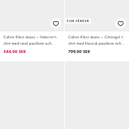
FLER FÄRGER
Calvin Klein Jeans – Naturvit t-
Calvin Klein Jeans – Citrongul t-
shirt med smal passform och
shirt med klassisk passform och
kantrand
broderad, marinblå logga
544,00 SEK
709,00 SEK