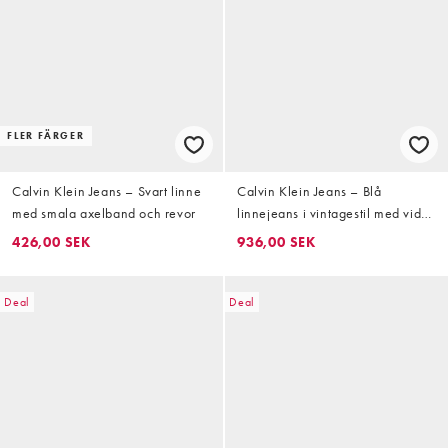
FLER FÄRGER
Calvin Klein Jeans – Svart linne
Calvin Klein Jeans – Blå
med smala axelband och revor
linnejeans i vintagestil med vida
ben
426,00 SEK
936,00 SEK
Deal
Deal