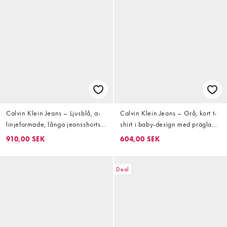
Calvin Klein Jeans – Ljusblå, a-
Calvin Klein Jeans – Grå, kort t-
linjeformade, långa jeansshorts
shirt i baby-design med präglad
med hög midja
logga
910,00 SEK
604,00 SEK
Deal