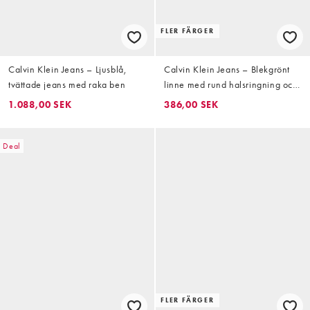
FLER FÄRGER
Calvin Klein Jeans – Ljusblå,
Calvin Klein Jeans – Blekgrönt
tvättade jeans med raka ben
linne med rund halsringning och
logga
1.088,00 SEK
386,00 SEK
Deal
FLER FÄRGER