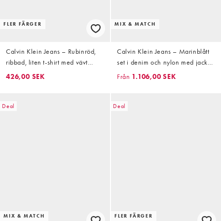
FLER FÄRGER
MIX & MATCH
Calvin Klein Jeans – Rubinröd,
Calvin Klein Jeans – Marinblått
ribbad, liten t-shirt med vävt
set i denim och nylon med jacka
märke
och byxor
426,00 SEK
Från
1.106,00 SEK
Deal
Deal
MIX & MATCH
FLER FÄRGER