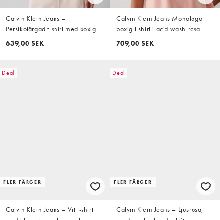
Calvin Klein Jeans –
Calvin Klein Jeans Monologo
Persikofärgad t-shirt med boxig
boxig t-shirt i acid wash-rosa
passform
639,00 SEK
709,00 SEK
Deal
Deal
FLER FÄRGER
FLER FÄRGER
Calvin Klein Jeans – Vit t-shirt
Calvin Klein Jeans – Ljusrosa,
med klassisk passform och
randig och ribbad pikétröja