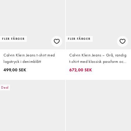
FLER FÄRGER
FLER FÄRGER
Calvin Klein Jeans t-shirt med
Calvin Klein Jeans – Grå, randig
logotryck i denimblått
t-shirt med klassisk passform och
flockad logga
499,00 SEK
672,00 SEK
Deal