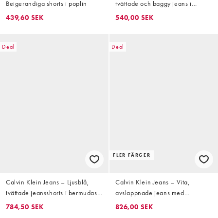
Beigerandiga shorts i poplin
tvättade och baggy jeans i
vintagestil med låg midja
439,60 SEK
540,00 SEK
Deal
Deal
FLER FÄRGER
Calvin Klein Jeans – Ljusblå,
Calvin Klein Jeans – Vita,
tvättade jeansshorts i bermudastil
avslappnade jeans med
med avslappnad passform
barrelben
784,50 SEK
826,00 SEK