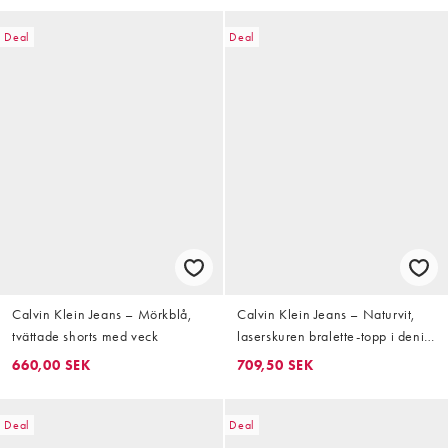
Deal
Deal
Calvin Klein Jeans – Mörkblå,
Calvin Klein Jeans – Naturvit,
tvättade shorts med veck
laserskuren bralette-topp i denim
med upprepad logga
660,00 SEK
709,50 SEK
Deal
Deal