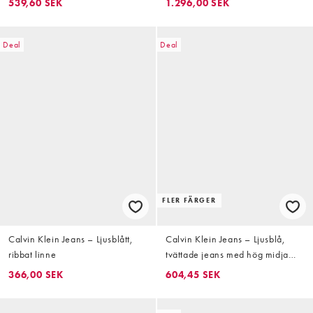
539,60 SEK
1.296,00 SEK
Deal
Deal
FLER FÄRGER
Calvin Klein Jeans – Ljusblått,
Calvin Klein Jeans – Ljusblå,
ribbat linne
tvättade jeans med hög midja
och raka ben
366,00 SEK
604,45 SEK