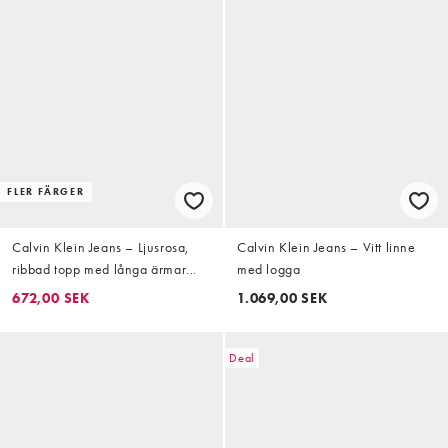
FLER FÄRGER
Calvin Klein Jeans – Ljusrosa,
Calvin Klein Jeans – Vitt linne
ribbad topp med långa ärmar
med logga
och knäppning framtill
672,00 SEK
1.069,00 SEK
Deal