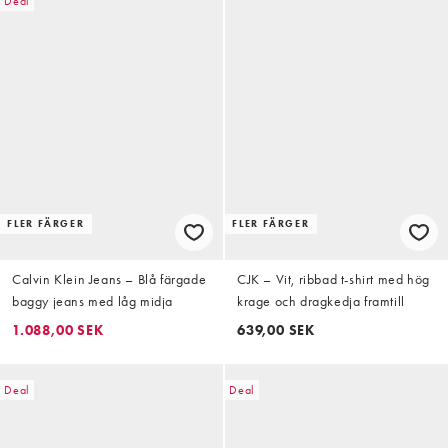
Deal
FLER FÄRGER
FLER FÄRGER
Calvin Klein Jeans – Blå färgade
CJK – Vit, ribbad t-shirt med hög
baggy jeans med låg midja
krage och dragkedja framtill
1.088,00 SEK
639,00 SEK
Deal
Deal