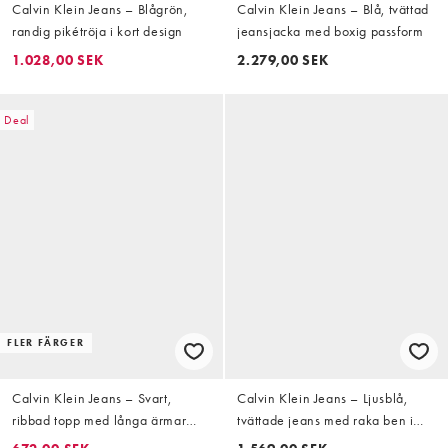
Calvin Klein Jeans – Blågrön,
Calvin Klein Jeans – Blå, tvättad
randig pikétröja i kort design
jeansjacka med boxig passform
1.028,00 SEK
2.279,00 SEK
Deal
FLER FÄRGER
Calvin Klein Jeans – Svart,
Calvin Klein Jeans – Ljusblå,
ribbad topp med långa ärmar
tvättade jeans med raka ben i
och knäppning framtill
90-talsstil