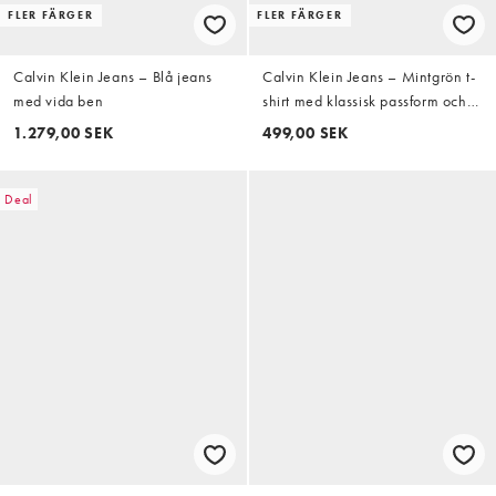
FLER FÄRGER
FLER FÄRGER
Calvin Klein Jeans – Blå jeans
Calvin Klein Jeans – Mintgrön t-
med vida ben
shirt med klassisk passform och
vävt märke
1.279,00 SEK
499,00 SEK
Deal