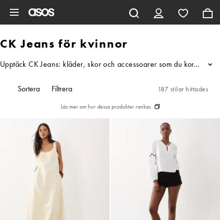
Hoppa till det huvudsakliga innehållet
CK Jeans för kvinnor
Upptäck CK Jeans: kläder, skor och accessoarer som du kommer vilja 
...
Sortera
Filtrera
187 stilar hittades
Läs mer om hur dessa produkter rankas