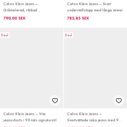
Calvin Klein Jeans –
Calvin Klein Jeans – Svart
Gråmelerad, ribbad
underställstopp med långa ärmar
miniklänning med märke
790,00 SEK
785,85 SEK
Deal
Deal
Calvin Klein Jeans – Vita
Calvin Klein Jeans –
jeansshorts i 90-tals signaturstil
Svartvättade raka jeans med 90-
tals signaturstil