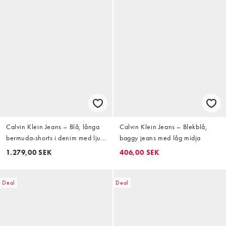
Calvin Klein Jeans – Blå, långa
Calvin Klein Jeans – Blekblå,
bermuda-shorts i denim med ljus
baggy jeans med låg midja
tvätt
1.279,00 SEK
406,00 SEK
Deal
Deal