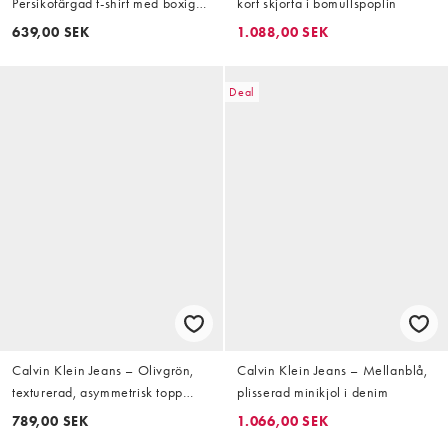
Persikofärgad t-shirt med boxig
kort skjorta i bomullspoplin
passform
639,00 SEK
1.088,00 SEK
Deal
Calvin Klein Jeans – Olivgrön,
Calvin Klein Jeans – Mellanblå,
texturerad, asymmetrisk topp
plisserad minikjol i denim
med rynkade detaljer
789,00 SEK
1.066,00 SEK