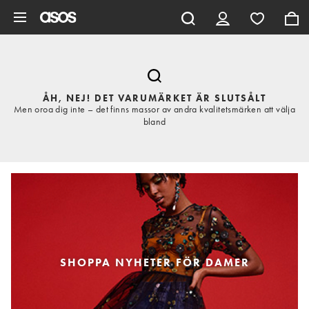
Hoppa till det huvudsakliga innehållet
ÅH, NEJ! DET VARUMÄRKET ÄR SLUTSÅLT
Men oroa dig inte – det finns massor av andra kvalitetsmärken att välja
bland
SHOPPA NYHETER FÖR DAMER