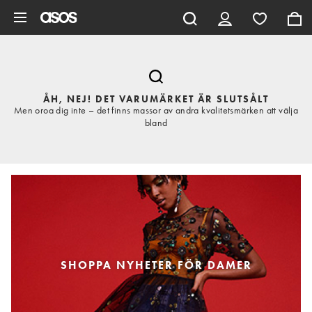
Hoppa till det huvudsakliga innehållet
ÅH, NEJ! DET VARUMÄRKET ÄR SLUTSÅLT
Men oroa dig inte – det finns massor av andra kvalitetsmärken att välja
bland
SHOPPA NYHETER FÖR DAMER