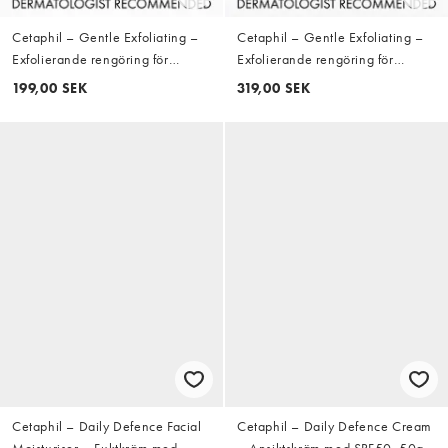
Cetaphil – Gentle Exfoliating –
Cetaphil – Gentle Exfoliating –
Exfolierande rengöring för
Exfolierande rengöring för
ansiktet med salicylsyra, 236ml
ansiktet med salicylsyra, 473ml
199,00 SEK
319,00 SEK
Cetaphil – Daily Defence Facial
Cetaphil – Daily Defence Cream
Moisturiser – Fuktkräm med
– Ansiktskräm med SPF50, 50g