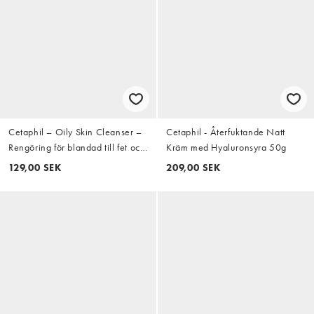
Cetaphil – Oily Skin Cleanser –
Cetaphil - Återfuktande Natt
Rengöring för blandad till fet och
Kräm med Hyaluronsyra 50g
känslig hud, 236 ml
129,00 SEK
209,00 SEK