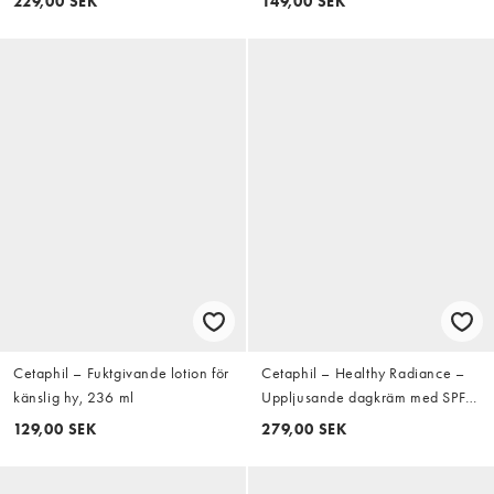
229,00 SEK
149,00 SEK
Cetaphil – Fuktgivande lotion för
Cetaphil – Healthy Radiance –
känslig hy, 236 ml
Uppljusande dagkräm med SPF
15 och niacin, 50g
129,00 SEK
279,00 SEK