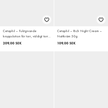
Cetaphil – Fuktgivande
Cetaphil – Rich Night Cream –
kroppslotion för torr, väldigt torr
Nattkräm 50g
och känslig hud, 450 g
209,00 SEK
109,00 SEK