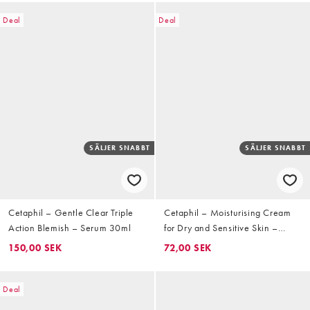
Deal
Deal
SÄLJER SNABBT
SÄLJER SNABBT
Cetaphil – Gentle Clear Triple
Cetaphil – Moisturising Cream
Action Blemish – Serum 30ml
for Dry and Sensitive Skin –
Fuktkräm, 85g
150,00 SEK
72,00 SEK
Deal