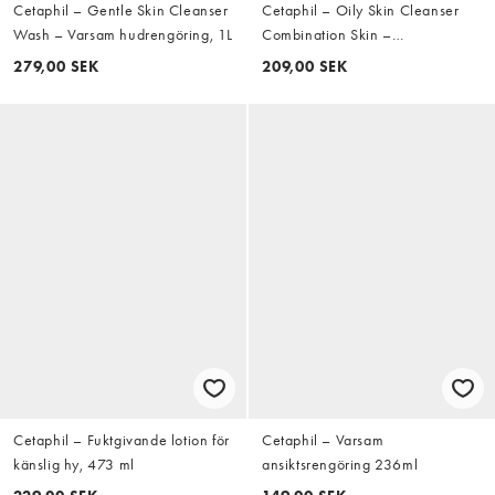
Cetaphil – Gentle Skin Cleanser
Cetaphil – Oily Skin Cleanser
Wash – Varsam hudrengöring, 1L
Combination Skin –
Rengöringsolja för blandhy
279,00 SEK
209,00 SEK
473 ml
Cetaphil – Fuktgivande lotion för
Cetaphil – Varsam
känslig hy, 473 ml
ansiktsrengöring 236ml