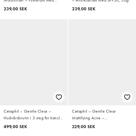
SPF30
239,00 SEK
239,00 SEK
Cetaphil – Gentle Clear –
Cetaphil – Gentle Clear
Hudvårdsrutin i 3 steg för känslig
Mattifying Acne –
hud som lätt får blemmor (spara
Fuktighetskräm 89ml
499,00 SEK
229,00 SEK
25%)