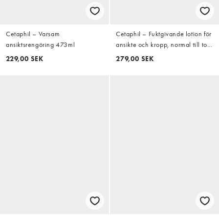
Cetaphil – Varsam
Cetaphil – Fuktgivande lotion för
ansiktsrengöring 473ml
ansikte och kropp, normal till torr
och känslig hud, 1 l
229,00 SEK
279,00 SEK