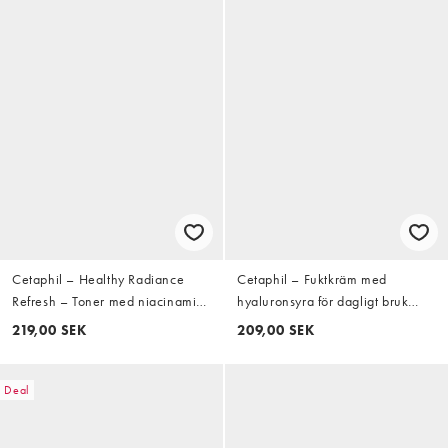
Cetaphil – Healthy Radiance
Cetaphil – Fuktkräm med
Refresh – Toner med niacinamid
hyaluronsyra för dagligt bruk
150ml
88ml
219,00 SEK
209,00 SEK
Deal