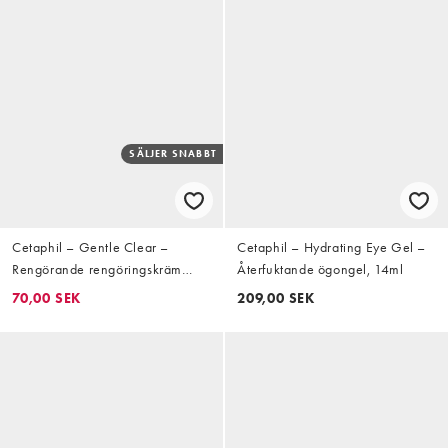
SÄLJER SNABBT
Cetaphil – Gentle Clear –
Cetaphil – Hydrating Eye Gel –
Rengörande rengöringskräm
Återfuktande ögongel, 14ml
124ml
70,00 SEK
209,00 SEK