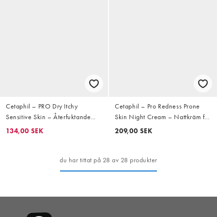
Cetaphil – PRO Dry Itchy
Cetaphil – Pro Redness Prone
Sensitive Skin – Återfuktande
Skin Night Cream – Nattkräm för
duschkräm mot torr, kliande och
hud som tenderar att bli röd
134,00 SEK
209,00 SEK
känslig hud 295 ml
50ML
du har tittat på 28 av 28 produkter