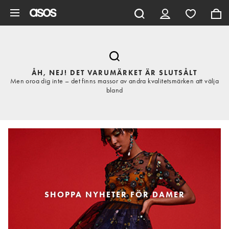
Hoppa till det huvudsakliga innehållet
ÅH, NEJ! DET VARUMÄRKET ÄR SLUTSÅLT
Men oroa dig inte – det finns massor av andra kvalitetsmärken att välja
bland
SHOPPA NYHETER FÖR DAMER