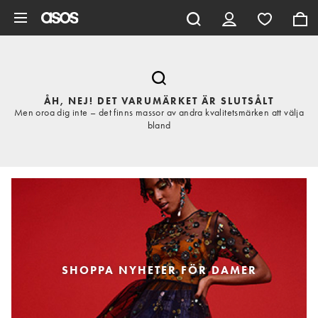
Hoppa till det huvudsakliga innehållet
ÅH, NEJ! DET VARUMÄRKET ÄR SLUTSÅLT
Men oroa dig inte – det finns massor av andra kvalitetsmärken att välja
bland
SHOPPA NYHETER FÖR DAMER