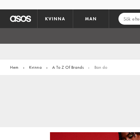
Hoppa till det huvudsakliga innehållet
KVINNA
MAN
Hem
›
Kvinna
›
A To Z Of Brands
›
Ban do