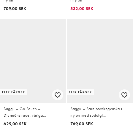
709,00 SEK
532,00 SEK
FLER FÄRGER
FLER FÄRGER
Baggu – Go Pouch –
Baggu – Brun bowlingväska i
Djurmönstrade, våriga
nylon med suddigt
packpåsar, 3-pack
ginghammönster
629,00 SEK
769,00 SEK