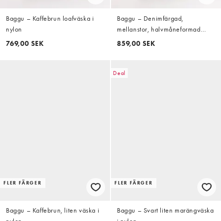
Baggu – Kaffebrun loafväska i
Baggu – Denimfärgad,
nylon
mellanstor, halvmåneformad
väska
769,00 SEK
859,00 SEK
Deal
FLER FÄRGER
FLER FÄRGER
Baggu – Kaffebrun, liten väska i
Baggu – Svart liten marängväska
nylon
i nylon