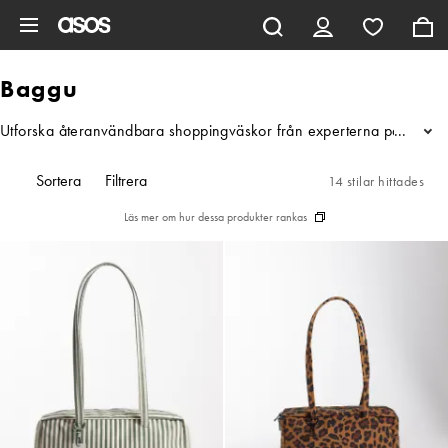
Hoppa till det huvudsakliga innehållet
Baggu
Utforska återanvändbara shoppingväskor från experterna på Baggu. Mär
...
Sortera
Filtrera
14 stilar hittades
Läs mer om hur dessa produkter rankas