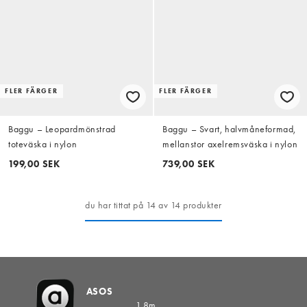
FLER FÄRGER
FLER FÄRGER
Baggu – Leopardmönstrad
Baggu – Svart, halvmåneformad,
toteväska i nylon
mellanstor axelremsväska i nylon
199,00 SEK
739,00 SEK
du har tittat på 14 av 14 produkter
ASOS
1,8m