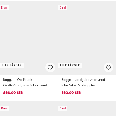
Deal
Deal
FLER FÄRGER
FLER FÄRGER
Baggu – Go Pouch –
Baggu – Jordgubbsmönstrad
Godisfärgat, randigt set med
toteväska för shopping
necessärer, 3-pack
568,00 SEK
162,00 SEK
Deal
Deal