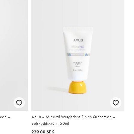
reen –
Anua – Mineral Weightless Finish Sunscreen –
Solskyddskräm, 50ml
229,00 SEK