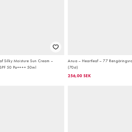
af Silky Moisture Sun Cream –
Anua – Heartleaf – 77 Rengöringsr
 SPF 50 Pa++++ 50ml
(70st)
256,00 SEK