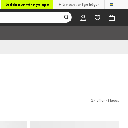
Ladda ner vår nya app
Hjälp och vanliga frågor
27 stilar hittades