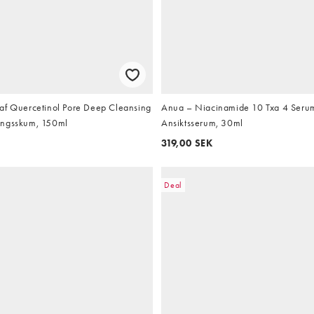
af Quercetinol Pore Deep Cleansing
Anua – Niacinamide 10 Txa 4 Seru
ingsskum, 150ml
Ansiktsserum, 30ml
319,00 SEK
Deal