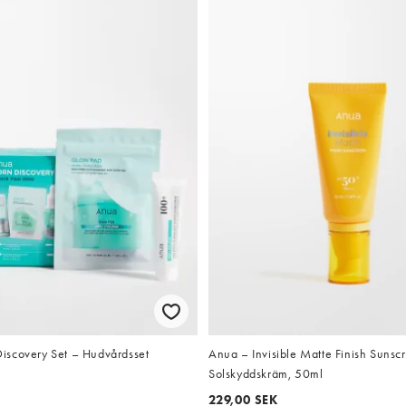
scovery Set – Hudvårdsset
Anua – Invisible Matte Finish Sunsc
Solskyddskräm, 50ml
229,00 SEK