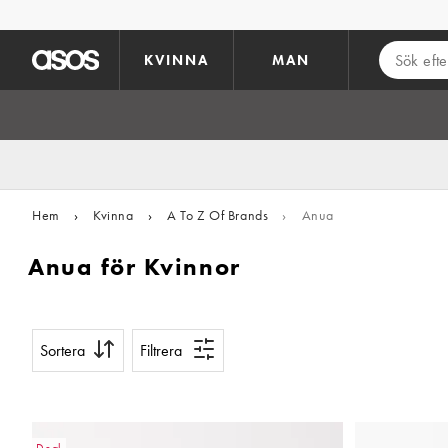
Hoppa till det huvudsakliga innehållet
KVINNA
MAN
Hem
›
Kvinna
›
A To Z Of Brands
›
Anua
Anua för Kvinnor
Sortera
Filtrera