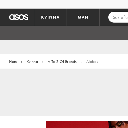
Hoppa till det huvudsakliga innehållet
KVINNA
MAN
Hem
›
Kvinna
›
A To Z Of Brands
›
Alohas