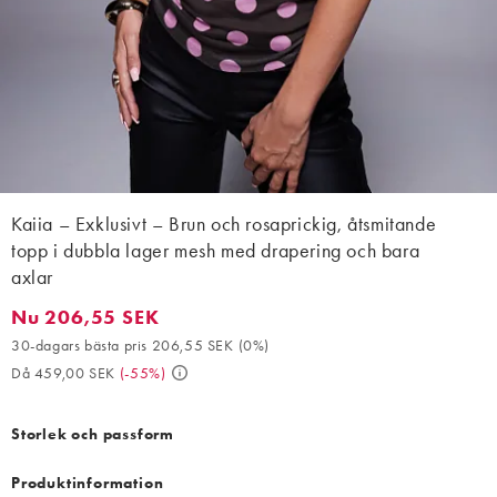
Kaiia – Exklusivt – Brun och rosaprickig, åtsmitande
topp i dubbla lager mesh med drapering och bara
axlar
Nu 206,55 SEK
Nu 206,55 SEK. 30-dagars bästa pris 206,55 SEK (0%). Då 459
30-dagars bästa pris 206,55 SEK
(
0%
)
Då 459,00 SEK
(
-55%
)
Storlek och passform
Produktinformation