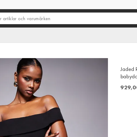
Jaded R
babydol
929,0
929,00