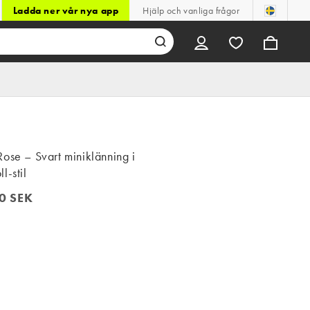
Ladda ner vår nya app
Hjälp och vanliga frågor
ose – Svart miniklänning i
l-stil
0 SEK
 SEK