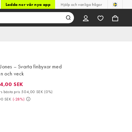
Ladda ner vår nya app
Hjälp och vanliga frågor
Jones – Svarta finbyxor med
en och veck
4,00 SEK
00 SEK. 30-dagars bästa pris 504,00 SEK (0%). Då 709,00 SEK. 
s bästa pris 504,00 SEK
(
0%
)
00 SEK
(
-28%
)