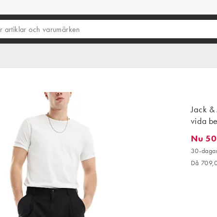
Jack & 
vida b
Nu 50
Nu 504,
30-dagar
Då 709,