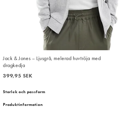
Jack & Jones – Ljusgrå, melerad huvtröja med
dragkedja
399,95 SEK
399,95 SEK
Storlek och passform
Produktinformation