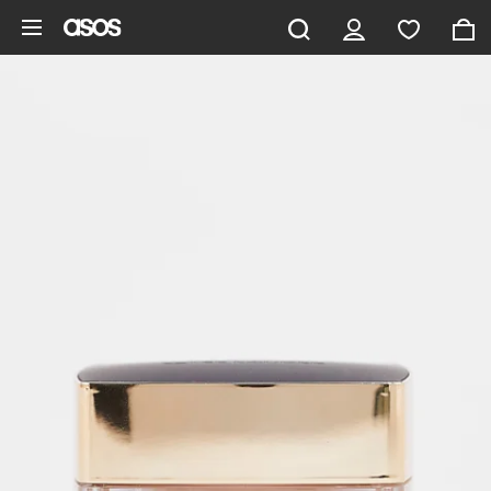
Hoppa till det huvudsakliga innehållet