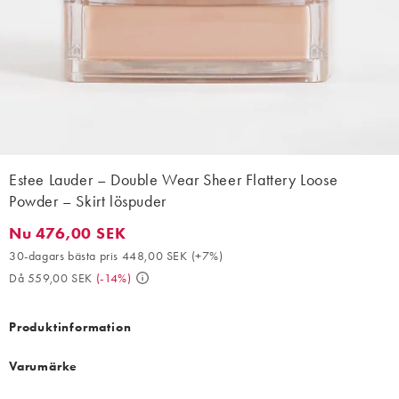
Estee Lauder – Double Wear Sheer Flattery Loose
Powder – Skirt löspuder
Nu 476,00 SEK
Nu 476,00 SEK. 30-dagars bästa pris 448,00 SEK (+7%). Då 55
30-dagars bästa pris 448,00 SEK
(
+7%
)
Då 559,00 SEK
(
-14%
)
Produktinformation
Varumärke